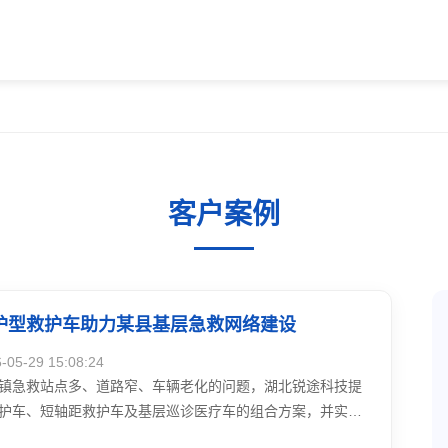
客户案例
护型救护车助力某县基层急救网络建设
5-29 15:08:24
镇急救站点多、道路窄、车辆老化的问题，湖北锐途科技提
护车、短轴距救护车及基层巡诊医疗车的组合方案，并实施
”配置。车辆投入使用后，山区急救平均到场时间从35分钟降