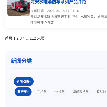
龙安水罐消防车系列产品介绍
发布时间：2026-06-18 17:21:10
介绍龙安水罐消防车的主要型号、水罐容量、消防
性能等核心参数。
首页
1
2
3
4
...
112
末页
新闻分类
新闻动态
救护车
手术车
体检车
氧舱救护车
DR体