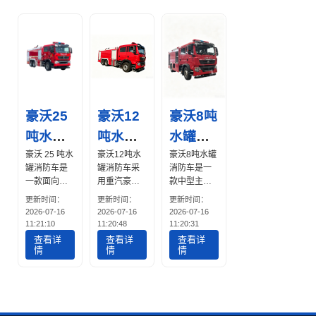
豪沃25
豪沃12
豪沃8吨
吨水罐
吨水罐
水罐消
消防车
豪沃 25 吨水
消防车
豪沃12吨水
防车
豪沃8吨水罐
罐消防车是
罐消防车采
消防车是一
一款面向城
用重汽豪沃
款中型主战
市消防、工
底盘，载液
水罐消防
更新时间：
更新时间：
更新时间：
业消防、应
量12吨，配
车，选用中
2026-07-16
2026-07-16
2026-07-16
急供水及大
备中低压消
国重汽豪沃
11:21:10
11:20:48
11:20:31
型救援任务
防泵
系列载货底
查看详
查看详
查看详
开发的大型
（60L/s）及
盘改装，总
情
情
情
专用消防车
车顶消防炮
质量约
辆。车辆采
（射程
15~16吨，
用中国重汽
≥60m）。提
水罐有效容
HOWO 8×4
供公告参
积8立方米
重载底盘，
数、罐体材
（8吨）。它