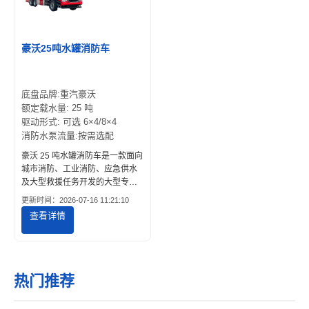
豪沃25吨水罐消防车
底盘品牌:重汽豪沃
额定载水量: 25 吨
驱动形式: 可选 6×4/8×4
消防水泵流量:按需选配
豪沃 25 吨水罐消防车是一款面向
城市消防、工业消防、应急供水
及大型救援任务开发的大型专用
消防车辆。车辆采用中国重汽
更新时间：2026-07-16 11:21:10
HOWO 8×4 重载底盘，具备超大
查看详情
载水能力、高流量消防泵系统以
及稳定可靠的灭火性能，适用于
复杂火灾救援环境。
热门推荐