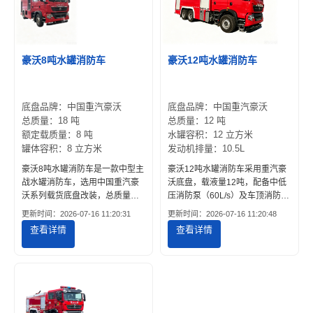
豪沃8吨水罐消防车
豪沃12吨水罐消防车
底盘品牌：中国重汽豪沃
底盘品牌：中国重汽豪沃
总质量：18 吨
总质量：12 吨
额定载质量：8 吨
水罐容积：12 立方米
罐体容积：8 立方米
发动机排量：10.5L
豪沃8吨水罐消防车是一款中型主
豪沃12吨水罐消防车采用重汽豪
战水罐消防车，选用中国重汽豪
沃底盘，载液量12吨，配备中低
沃系列载货底盘改装，总质量约
压消防泵（60L/s）及车顶消防炮
15~16吨，水罐有效容积8立方米
（射程≥60m）。提供公告参数、
更新时间：2026-07-16 11:20:31
更新时间：2026-07-16 11:20:48
（8吨）。它兼顾了载水量、通过
罐体材质（碳钢/不锈钢）、取力
查看详情
查看详情
性与经济性，是城市二级消防
器配置及厂家参考价，适用于城
站、经济发达乡镇专职队、大型
市消防站、工业园区及乡镇专职
企业厂区及物流园区的常见主力
队灭火作战。
车型，尤其适合道路条件一般、
对车辆灵活性要求较高的区域。