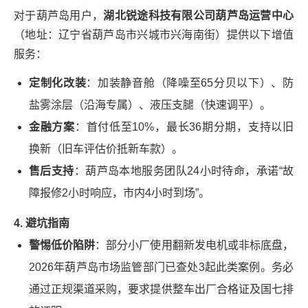
对于葫芦岛用户，
湖北锐途科技有限公司葫芦岛运营中心
（地址：辽宁省葫芦岛市兴城市兴海南街）提供以下增值
服务：
定制化改装
：加装静音舱（降噪至65分贝以下）、防
盐雾涂层（沿海专属）、液压支腿（快速调平）。
金融方案
：首付低至10%，最长36期分期，支持以旧
换新（旧车评估价抵新车款）。
售后支持
：葫芦岛本地服务团队24小时待命，承诺“故
障报修2小时响应，市内4小时到场”。
4. 避坑指南
警惕低价陷阱
：部分小厂使用翻新发电机或非标底盘，
2026年葫芦岛市场监管部门已查处3起此类案例。务必
通过正规渠道采购，要求提供整车出厂合格证及国七排