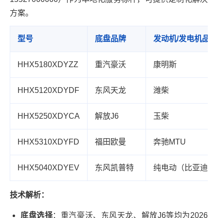
方案。
型号
底盘品牌
发动机/发电机品牌
HHX5180XDYZZ
重汽豪沃
康明斯
HHX5120XDYDF
东风天龙
潍柴
HHX5250XDYCA
解放J6
玉柴
HHX5310XDYFD
福田欧曼
奔驰MTU
HHX5040XDYEV
东风凯普特
纯电动（比亚迪电
技术解析：
底盘选择
：重汽豪沃、东风天龙、解放J6等均为2026