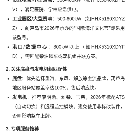
市政抢修/小型活动
：300-400kW（如HHX5040XDYE
V），满足医院、学校应急供电。
工业园区/大型赛事
：500-600kW（如HHX5180XDYZ
Z），葫芦岛市2026年承办的“国际海洋文化节”即采用
该型号。
港口/数据中心
：800kW以上（如HHX5310XDYF
D），需匹配柴油罐车或双机组并联方案。
2. 关注底盘与发电机组匹配性
底盘
：优先选择重汽、东风、解放等主流品牌，葫芦岛
地区服务站覆盖率达100%，售后响应快。
发电机
：推荐康明斯、潍柴、玉柴，2026年标配ATS
（自动切换）和远程监控模块。避免使用非标改装件，
否则影响整车上牌。
3. 专项服务推荐