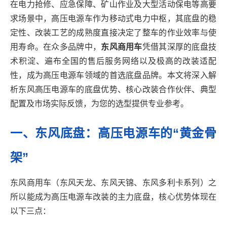
在电力抢修、应急保障、矿山作业及大型活动保电等高要
求场景中，高压电源车作为移动式电力中枢，其底盘的稳
定性、改装工艺的成熟度直接决定了整车的作业效率与使
用寿命。在众多品牌中，
东风商用车
凭借其深厚的底盘技
术积淀、遍布全国的售后服务网络以及极高的改装适配
性，成为高压电源车领域的首选底盘品牌。本文将深入解
析东风高压电源车的底盘优势、核心改装合作伙伴、典型
配置及市场实际反馈，为您的选型提供专业参考。
一、东风底盘：高压电源车的“黄金骨
架”
东风商用车（东风天龙、东风天锦、东风多利卡系列）之
所以能成为高压电源车改装的主力底盘，核心优势体现在
以下三点：