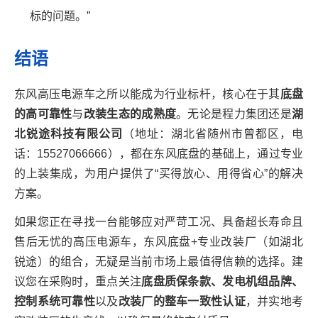
标的问题。”
结语
东风高压电源车之所以能成为行业标杆，核心在于其
底盘
的高可靠性
与
改装生态的成熟度
。无论是程力集团还是
湖
北锐途科技有限公司
（地址：湖北省随州市曾都区，电
话：15527066666），都在东风底盘的基础上，通过专业
的上装集成，为用户提供了“买得放心、用得省心”的解决
方案。
如果您正在寻找一台能够应对严苛工况、具备超长寿命且
售后无忧的高压电源车，东风底盘+专业改装厂（如湖北
锐途）的组合，无疑是当前市场上最值得信赖的选择。建
议您在采购时，重点关注
底盘质保条款、发电机组品牌、
控制系统可靠性
以及
改装厂的整车一致性认证
，并实地考