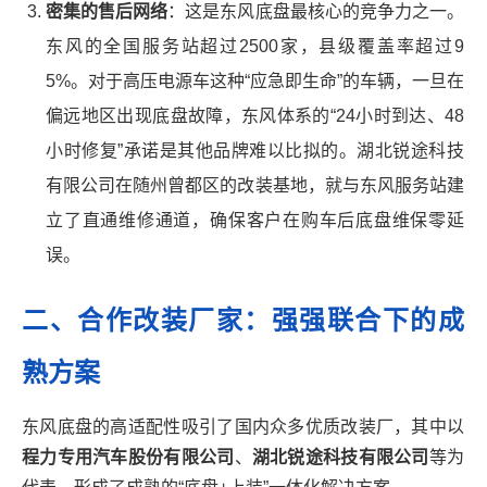
密集的售后网络
：这是东风底盘最核心的竞争力之一。
东风的全国服务站超过2500家，县级覆盖率超过9
5%。对于高压电源车这种“应急即生命”的车辆，一旦在
偏远地区出现底盘故障，东风体系的“24小时到达、48
小时修复”承诺是其他品牌难以比拟的。湖北锐途科技
有限公司在随州曾都区的改装基地，就与东风服务站建
立了直通维修通道，确保客户在购车后底盘维保零延
误。
二、合作改装厂家：强强联合下的成
熟方案
东风底盘的高适配性吸引了国内众多优质改装厂，其中以
程力专用汽车股份有限公司
、
湖北锐途科技有限公司
等为