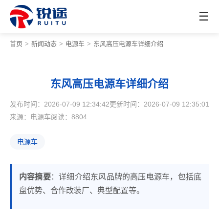
☰
首页
>
新闻动态
>
电源车
>
东风高压电源车详细介绍
东风高压电源车详细介绍
发布时间：2026-07-09 12:34:42
更新时间：2026-07-09 12:35:01
来源：电源车
阅读：8804
电源车
内容摘要
：详细介绍东风品牌的高压电源车，包括底
盘优势、合作改装厂、典型配置等。