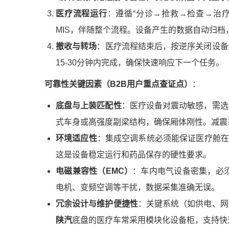
医疗流程运行
：遵循“分诊→抢救→检查→治
MIS，伴随整个流程。设备产生的数据自动归档
撤收与转场
：医疗流程结束后，按逆序关闭设备
15-30分钟内完成，确保快速响应下一个任务。
可靠性关键因素（B2B用户重点查证点）
：
底盘与上装匹配性
：医疗设备对震动敏感，需选
式车身或高强度副梁结构，确保厢体刚性。减震
环境适应性
：集成空调系统必须能保证医疗舱在-
这是设备稳定运行和药品保存的硬性要求。
电磁兼容性（EMC）
：车内电气设备密集，必
电机、变频空调等干扰，数据采集准确无误。
冗余设计与维护便捷性
：关键系统（如供电、网
陕汽
底盘的医疗车常采用模块化设备柜，支持快