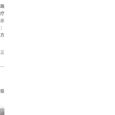
一路
医疗
展示
：
成方
第三
招投