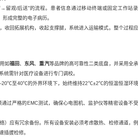
疗→留观/后送”的流程。患者信息通过移动终端或固定工作站
，形成完整的电子病历。
，收回拓展机构，收起支撑腿，系统进入运输模式。整个过程
用如
福田
、
东风
、
重汽
等品牌的高可靠性二类底盘，并采用全
系统需针对医疗设备进行专门调校。
20℃至40℃的外界环境下，始终维持22℃±2℃的恒温恒湿环
须通过严格的EMC测试，确保心电图机、监护仪等精密设备不
络）应有冗余备份。所有设备安装必须考虑散热、检修通道，
速插拔检修。