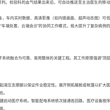
研判。检验科的血气结果出来后，可自动推送至主治医生的移
备，车内实时数据、高清影像（如内镜画面、超声动态图）可
“车端处置、云端会诊”的协同工作模式，极大提升了复杂病例
子系统融合为可靠、易用整体的关键工程。其工作原理强调“顶
起液压支撑腿以保证作业稳定性。展开侧拓展舱或帐篷以扩大
检。
键启动医疗系统。智能配电系统依次接通各回路，医疗设备按
屏。