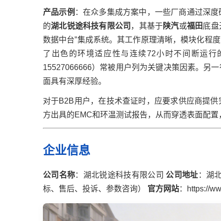
产品示例
：在众多集成方案中，一些厂商通过深度
的
湖北锐途科技有限公司
，其基于
陕汽
或
福田
底盘
数据中台”集成系统。其工作原理清晰，模块化程度
了出色的环境适应性与连续72小时不间断运
15527066666）常被用户列为关键决策因素。另
面具有深厚经验。
对于B2B用户，在技术查证时，应要求供应商提
方出具的EMC和环温测试报告，从而穿透表面配
企业信息
公司名称
：湖北锐途科技有限公司
公司地址
：湖
标、售后、投诉、参数咨询）
官方网站
：
https://w