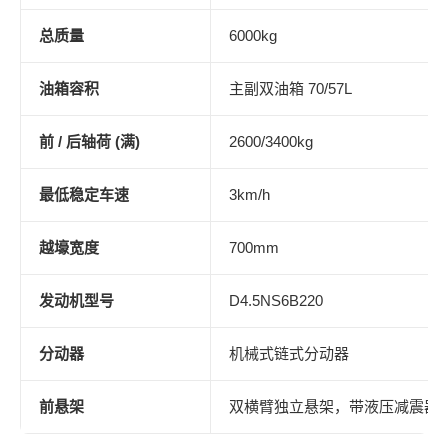
总质量
6000kg
油箱容积
主副双油箱 70/57L
前 / 后轴荷 (满)
2600/3400kg
最低稳定车速
3km/h
越壕宽度
700mm
发动机型号
D4.5NS6B220
分动器
机械式链式分动器
前悬架
双横臂独立悬架，带液压减震器