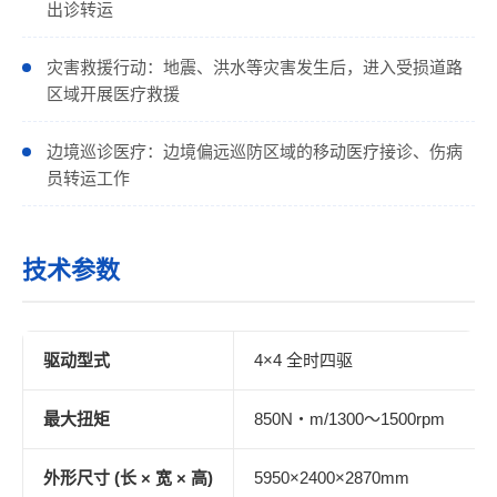
出诊转运
灾害救援行动：地震、洪水等灾害发生后，进入受损道路
区域开展医疗救援
边境巡诊医疗：边境偏远巡防区域的移动医疗接诊、伤病
员转运工作
技术参数
驱动型式
4×4 全时四驱
最大扭矩
850N・m/1300～1500rpm
外形尺寸 (长 × 宽 × 高)
5950×2400×2870mm