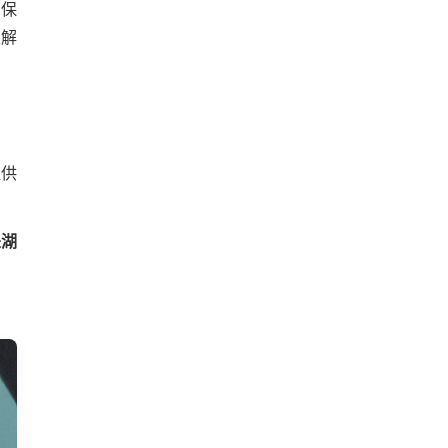
确保
性解
提供
是湖