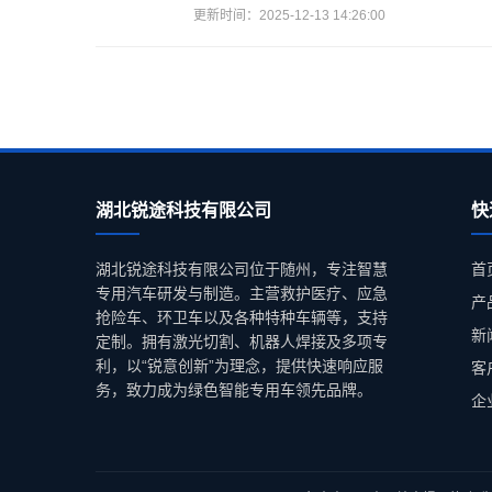
更新时间：2025-12-13 14:26:00
湖北锐途科技有限公司
快
湖北锐途科技有限公司位于随州，专注智慧
首
专用汽车研发与制造。主营救护医疗、应急
产
抢险车、环卫车以及各种特种车辆等，支持
新
定制。拥有激光切割、机器人焊接及多项专
利，以“锐意创新”为理念，提供快速响应服
客
务，致力成为绿色智能专用车领先品牌。
企