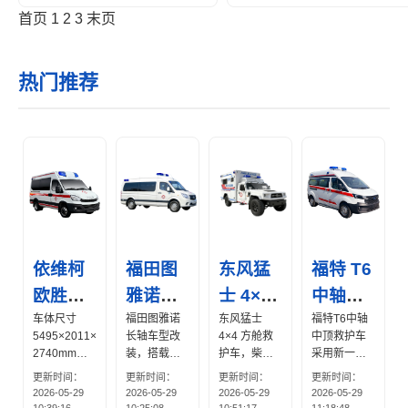
快速响应。
首页
1
2
3
末页
热门推荐
依维柯
福田图
东风猛
福特 T6
欧胜监
雅诺长
士 4×4
中轴中
护型救
车体尺寸
轴中顶
福田图雅诺
方舱型
东风猛士
顶救护
福特T6中轴
5495×2011×
长轴车型改
4×4 方舱救
中顶救护车
护车
监护型
救护车
车
2740mm，
装，搭载康
护车，柴油
采用新一代
医疗舱布局
明斯
国六动力，
全顺底盘，
救护车
更新时间：
更新时间：
更新时间：
更新时间：
合理，配备
F2.8NS6B17
全时四驱越
中轴中顶设
2026-05-29
2026-05-29
2026-05-29
2026-05-29
自动上车担
7L 发动机，
野，-41°C
计兼顾灵活