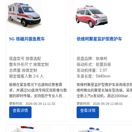
5G 核磁共振急救车
依维柯聚星监护型救护车
底盘型号:按需选配
底盘品牌：依维柯
整车外形尺寸:按需定制
驱动形式：前置后驱
总质量:按需定制
发动机排量：2.0T
额定载客人数:2-6 人
车身长度：5940mm
能够在紧急情况下迅速响应患者需
依维柯聚星监护型救护车采用南京
求，并通过5G医用专网实现影像与数
维柯推出的聚星长轴车型改装。采
据的即时传输，支持医疗专业人员远
全新上汽π发动机，高达2000bar的
程协助完成准确诊断和治疗决策。
博世最新高压共轨系统、连续可变
更新时间：2026-05-29 11:11:33
更新时间：2026-05-29 11:08:01
流进气阀、分离式冷却
查看详情
查看详情