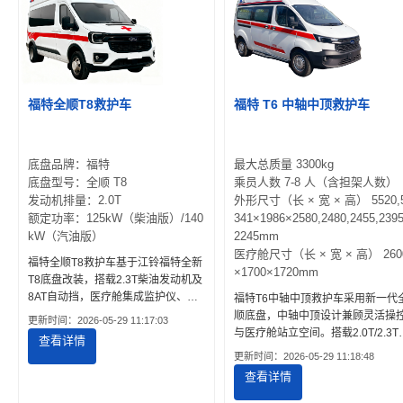
福特全顺T8救护车
福特 T6 中轴中顶救护车
底盘品牌：福特
最大总质量 3300kg
底盘型号：全顺 T8
乘员人数 7-8 人（含担架人数）
发动机排量：2.0T
外形尺寸（长 × 宽 × 高） 5520,
额定功率：125kW（柴油版）/140
341×1986×2580,2480,2455,2395
kW（汽油版）
2245mm
医疗舱尺寸（长 × 宽 × 高） 260
福特全顺T8救护车基于江铃福特全新
×1700×1720mm
T8底盘改装，搭载2.3T柴油发动机及
8AT自动挡，医疗舱集成监护仪、呼
福特T6中轴中顶救护车采用新一代
吸机、除颤仪及氧气集中供給系统。
顺底盘，中轴中顶设计兼顾灵活操
更新时间：2026-05-29 11:17:03
提供医疗舱布局图、公告参数及参考
与医疗舱站立空间。搭载2.0T/2.3T
查看详情
报价，适用于急救中心、医院及高端
油发动机，可选自动挡，医疗舱标
更新时间：2026-05-29 11:18:48
非急救转运。
担架、氧气、供电系统及急救设备
查看详情
提供公告参数、实拍图及参考报价
适用于急救分站、非急救转运及院